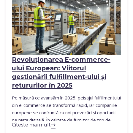
copleșitoare.…
Revoluționarea E-commerce-
ului European: Viitorul
gestionării fulfillment-ului și
retururilor în 2025
Pe măsură ce avansăm în 2025, peisajul fulfillmentului
din e-commerce se transformă rapid, iar companiile
europene se confruntă cu noi provocări și oportunități
pe piața digitală. În calitate de furnizor de top de
Citeste mai mult
servicii de fulfillment, ARLL Fulfill se află în prima linie