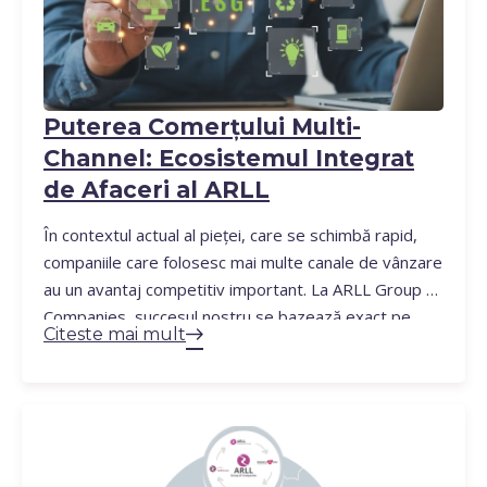
Puterea Comerțului Multi-
Channel: Ecosistemul Integrat
de Afaceri al ARLL
În contextul actual al pieței, care se schimbă rapid,
companiile care folosesc mai multe canale de vânzare
au un avantaj competitiv important. La ARLL Group of
Companies, succesul nostru se bazează exact pe
Citeste mai mult
acest principiu. Am creat un ecosistem integrat care
răspunde nevoilor diverse ale pieței prin canale de
afaceri complementare. Evoluția Noastră Multi-
Channel Ceea…