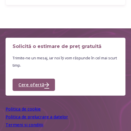
a acestei evoluții, oferind soluții inovatoare care
răspund cerințelor în creștere ale…
Solicită o estimare de preț gratuită
Trimite-ne un mesaj, iar noi îți vom răspunde în cel mai scurt
timp.
Cere ofertă
Politica de cookie
Politica de prelucrare a datelor
Termeni și condiții