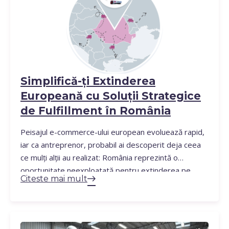
Simplifică-ți Extinderea
Europeană cu Soluții Strategice
de Fulfillment în România
Peisajul e-commerce-ului european evoluează rapid,
iar ca antreprenor, probabil ai descoperit deja ceea
ce mulți alții au realizat: România reprezintă o
oportunitate neexploatată pentru extinderea pe
Citeste mai mult
piață. Însă, odată cu oportunitatea, apar și
provocările – gestionarea stocurilor, coordonarea
logisticii și administrarea retururilor, toate acestea în
timp ce încerci să îți crești afacerea, pot deveni