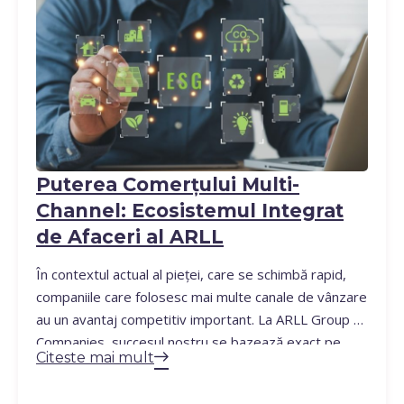
Puterea Comerțului Multi-
Channel: Ecosistemul Integrat
de Afaceri al ARLL
În contextul actual al pieței, care se schimbă rapid,
companiile care folosesc mai multe canale de vânzare
au un avantaj competitiv important. La ARLL Group of
Companies, succesul nostru se bazează exact pe
Citeste mai mult
acest principiu. Am creat un ecosistem integrat care
răspunde nevoilor diverse ale pieței prin canale de