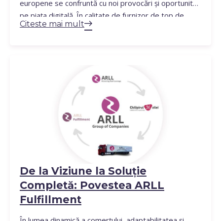
europene se confruntă cu noi provocări și oportunități
pe piața digitală. În calitate de furnizor de top de
Citeste mai mult
servicii de fulfillment, ARLL Fulfill se află în prima linie
a acestei evoluții, oferind soluții inovatoare care
răspund cerințelor în creștere ale…
De la Viziune la Soluție
Completă: Povestea ARLL
Fulfillment
În lumea dinamică a comerțului, adaptabilitatea și