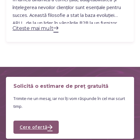
înțelegerea nevoilor clienților sunt esențiale pentru
succes. Această filosofie a stat la baza evoluției
ARLL, de la un lider în vânzările B2B la un furnizor
Citeste mai mult
complet de soluții de fulfillment. Călătoria Noastră
Ceea ce a început ca o companie specializată în
vânzări și marketing B2B (www.arll.eu) s-a
transformat…
Solicită o estimare de preț gratuită
Trimite-ne un mesaj, iar noi îți vom răspunde în cel mai scurt
timp.
Cere ofertă