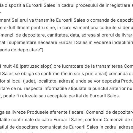
 dispozitia Euroarll Sales in cadrul procesului de inregistrare 
e.
oment Sellerul va transmite Euroarll Sales o comanda de depozi
or de e-fulfillment pentru sine, in care va mentiona codurile si d
omenzii de depozitare, cantitatea, data, adresa si orarul de livra
rmatii suplimentare necesare Euroarll Sales in vederea indepliniri
anda de depozitare”).
l mult 48 (patruzecisiopt) ore lucratoare de la transmiterea Co
l Sales se obliga sa confirme (fie in scris prin email) comanda d
or si locul (judet, localitate, adresa) unde se vor depozita Prod
re ce nu respecta informatiile stipulate la punctul anterior nu 
 poate fi refuzata sau acceptata partial de Euroarll Sales.
iga sa livreze Produsele aferente fiecarei Comenzi de depozitare
itatile confirmate de catre Euroarll Sales, conform Comenzii de 
atiul de depozitare comunicat de Euroarll Sales in cadrul adres