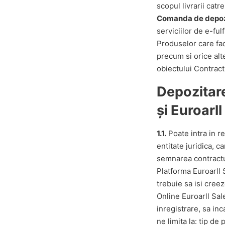
scopul livrarii catr
Comanda de depoz
serviciilor de e-fu
Produselor care fac
precum si orice alt
obiectului Contract
Depozitare
și Euroarll
1.1.
Poate intra in re
entitate juridica, c
semnarea contractul
Platforma Euroarll S
trebuie sa isi cree
Online Euroarll Sal
inregistrare, sa in
ne limita la: tip de