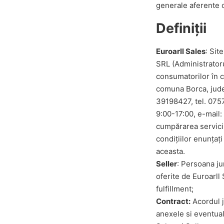
generale aferente co
Definiții
Euroarll Sales
: Sit
SRL (Administratoru
consumatorilor în ca
comuna Borca, jude
39198427, tel. 075
9:00-17:00, e-mail: 
cumpărarea servicii
condițiilor enunțaț
aceasta.
Seller
: Persoana jur
oferite de Euroarll 
fulfillment;
Contract:
Acordul j
anexele si eventual