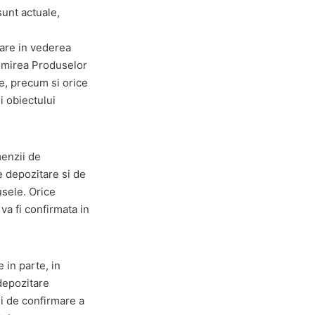
sunt actuale,
tare in vederea
enumirea Produselor
re, precum si orice
i obiectului
menzii de
e depozitare si de
usele. Orice
va fi confirmata in
 in parte, in
depozitare
ei de confirmare a