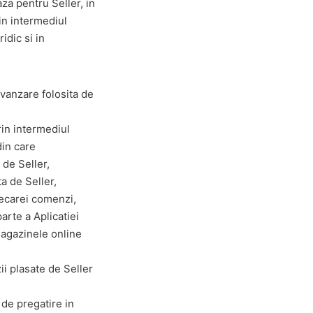
aza pentru Seller, in
in intermediul
idic si in
 vanzare folosita de
rin intermediul
din care
 de Seller,
a de Seller,
iecarei comenzi,
arte a Aplicatiei
magazinele online
zii plasate de Seller
 de pregatire in