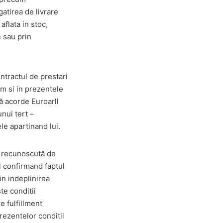
atirea de livrare
aflata in stoc,
e sau prin
ntractul de prestari
um si in prezentele
să acorde Euroarll
unui tert –
le apartinand lui.
e recunoscută de
l confirmand faptul
in indeplinirea
te conditii
e fulfillment
rezentelor conditii