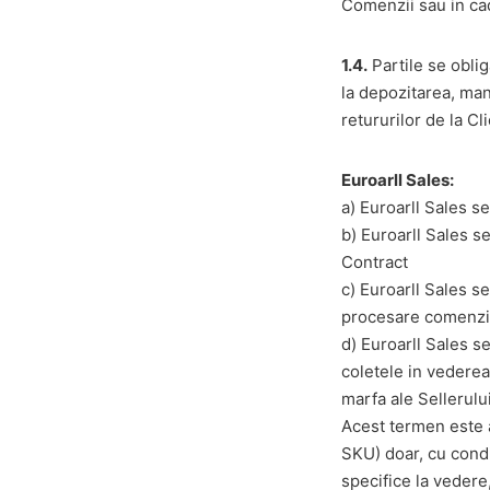
Comenzii sau in cad
1.4.
Partile se oblig
la depozitarea, mani
retururilor de la Clie
Euroarll Sales:
a) Euroarll Sales 
b) Euroarll Sales s
Contract
c) Euroarll Sales s
procesare comenzi,
d) Euroarll Sales s
coletele in vederea
marfa ale Sellerulu
Acest termen este
SKU) doar, cu condi
specifice la vedere