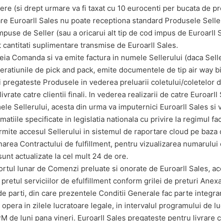
ere (si drept urmare va fi taxat cu 10 eurocenti per bucata de pr
re Euroarll Sales nu poate receptiona standard Produsele Seller
mpuse de Seller (sau a oricarui alt tip de cod impus de Euroarll 
nt cantitati suplimentare transmise de Euroarll Sales.
reia Comanda si va emite factura in numele Sellerului (daca Sel
peratiunile de pick and pack, emite documentele de tip air way b
i pregateste Produsele in vederea preluarii coletului/coletelor d
livrate catre clientii finali. In vederea realizarii de catre Euroarll
ele Sellerului, acesta din urma va imputernici Euroarll Sales si
matiile specificate in legislatia nationala cu privire la regimul fac
ermite accesul Sellerului in sistemul de raportare cloud pe baza 
area Contractului de fulfillment, pentru vizualizarea numarului
sunt actualizate la cel mult 24 de ore.
portul lunar de Comenzi preluate si onorate de Euroarll Sales, ac
 pretul serviciilor de efulfillment conform grilei de preturi Anex
de parti, din care prezentele Conditii Generale fac parte integran
 opera in zilele lucratoare legale, in intervalul programului de l
M de luni pana vineri. Euroarll Sales pregateste pentru livrare