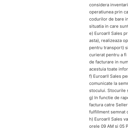
considera inventari
operatiunea prin ca
codurilor de bare i
situatia in care su
e) Euroarll Sales p
asta), realizeaza o
pentru transport) s
curierat pentru a fi 
de facturare in num
acestuia toate infor
f) Euroarll Sales p
comunicate la semn
stocului. Stocurile 
g) In functie de ra
factura catre Seller
fulfillment semnat 
h) Euroarll Sales va
orele 09 AM si 05 P