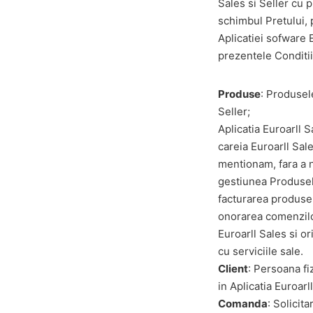
Sales si Seller cu p
schimbul Pretului, 
Aplicatiei sofware E
prezentele Conditi
Produse
: Produsel
Seller;
Aplicatia Euroarll 
careia Euroarll Sale
mentionam, fara a n
gestiunea Produselo
facturarea produsel
onorarea comenzilor
Euroarll Sales si o
cu serviciile sale.
Client
: Persoana fiz
in Aplicatia Euroarl
Comanda
: Solicit