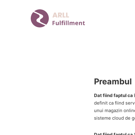
Preambul
Dat fiind faptul ca
definit ca fiind se
unui magazin online
sisteme cloud de ge
Dat fiind faptul ca