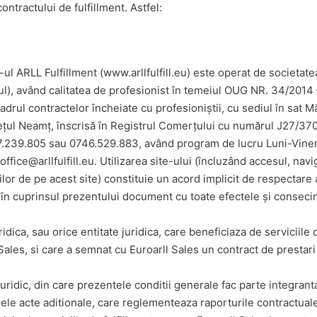
ntractului de fulfillment. Astfel:
e-ul ARLL Fulfillment (www.arllfulfill.eu) este operat de socie
l), având calitatea de profesionist în temeiul OUG NR. 34/2014 
drul contractelor încheiate cu profesioniștii, cu sediul în sat Mă
țul Neamț, înscrisă în Registrul Comerțului cu numărul J27/37
7.239.805 sau 0746.529.883, având program de lucru Luni-Vineri 
office@arllfulfill.eu. Utilizarea site-ului (încluzând accesul, navi
lor de pe acest site) constituie un acord implicit de respectare 
i în cuprinsul prezentului document cu toate efectele și conseci
idica, sau orice entitate juridica, care beneficiaza de serviciile 
Sales, si care a semnat cu Euroarll Sales un contract de prestari
uridic, din care prezentele conditii generale fac parte integrant
ele acte aditionale, care reglementeaza raporturile contractuale