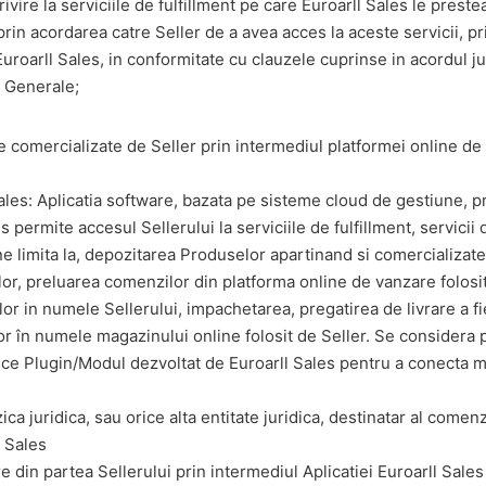
rivire la serviciile de fulfillment pe care Euroarll Sales le preste
prin acordarea catre Seller de a avea acces la aceste servicii, pr
uroarll Sales, in conformitate cu clauzele cuprinse in acordul jur
i Generale;
e comercializate de Seller prin intermediul platformei online de
Sales: Aplicatia software, bazata pe sisteme cloud de gestiune, p
s permite accesul Sellerului la serviciile de fulfillment, servicii 
e limita la, depozitarea Produselor apartinand si comercializate
r, preluarea comenzilor din platforma online de vanzare folosit
or in numele Sellerului, impachetarea, pregatirea de livrare a f
 în numele magazinului online folosit de Seller. Se considera p
rice Plugin/Modul dezvoltat de Euroarll Sales pentru a conecta 
ica juridica, sau orice alta entitate juridica, destinatar al comen
l Sales
are din partea Sellerului prin intermediul Aplicatiei Euroarll Sales