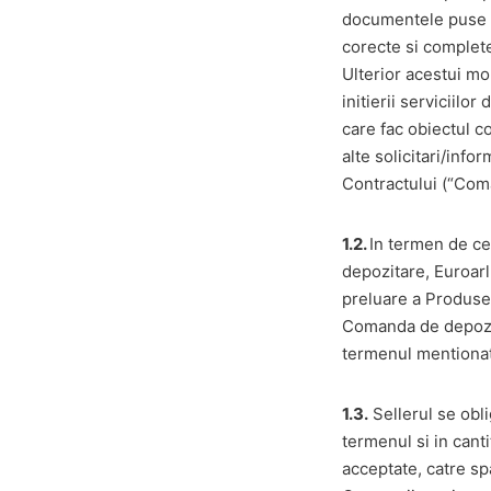
documentele puse la
corecte si complet
Ulterior acestui m
initierii serviciil
care fac obiectul c
alte solicitari/info
Contractului (“Com
1.2.
In termen de ce
depozitare, Euroarl
preluare a Produsel
Comanda de depozita
termenul mentionat,
1.3.
Sellerul se obl
termenul si in cant
acceptate, catre sp