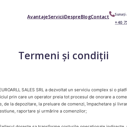
Sunați
Avantaje
Servicii
Despre
Blog
Contact
+40 7
Termeni și condiții
EUROARLL SALES SRL a dezvoltat un serviciu complex si o platfo
rviciul prin care un operator preia tot procesul de onorare a com
, de la depozitare, la preluare de comenzi, împachetare și livr
stiune, raportare și urmărire a comenzilor;
Sellerul doreste sa transforme costurile operationale indirecte