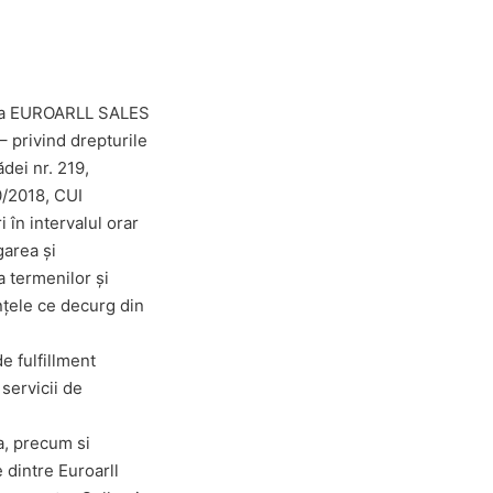
tatea EUROARLL SALES
– privind drepturile
dei nr. 219,
0/2018, CUI
în intervalul orar
garea și
a termenilor și
nțele ce decurg din
de fulfillment
 servicii de
a, precum si
 dintre Euroarll