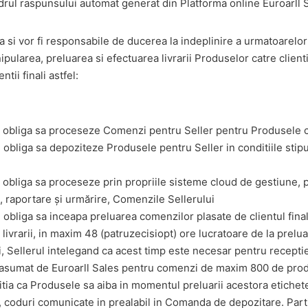
rul raspunsului automat generat din Platforma online Euroarll 
a si vor fi responsabile de ducerea la indeplinire a urmatoarelor 
pularea, preluarea si efectuarea livrarii Produselor catre clientii 
ntii finali astfel:
se obliga sa proceseze Comenzi pentru Seller pentru Produsele 
e obliga sa depoziteze Produsele pentru Seller in conditiile stip
e obliga sa proceseze prin propriile sisteme cloud de gestiune, p
 raportare și urmărire, Comenzile Sellerului
e obliga sa inceapa preluarea comenzilor plasate de clientul fina
 livrarii, in maxim 48 (patruzecisiopt) ore lucratoare de la prelu
i, Sellerul intelegand ca acest timp este necesar pentru receptie
 asumat de Euroarll Sales pentru comenzi de maxim 800 de pro
tia ca Produsele sa aiba in momentul preluarii acestora etichet
, coduri comunicate in prealabil in Comanda de depozitare. Part