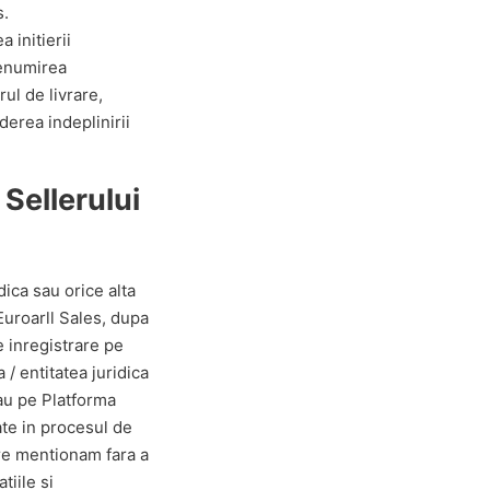
s.
 initierii
denumirea
ul de livrare,
derea indeplinirii
Sellerului
dica sau orice alta
 Euroarll Sales, dupa
e inregistrare pe
 / entitatea juridica
sau pe Platforma
ate in procesul de
are mentionam fara a
tiile si