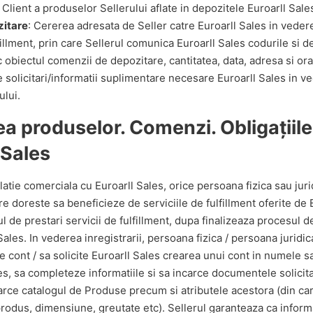
e Client a produselor Sellerului aflate in depozitele Euroarll Sale
itare
: Cererea adresata de Seller catre Euroarll Sales in vederea
lfillment, prin care Sellerul comunica Euroarll Sales codurile si 
 obiectul comenzii de depozitare, cantitatea, data, adresa si orar
e solicitari/informatii suplimentare necesare Euroarll Sales in ve
ului.
a produselor. Comenzi. Obligațiile 
 Sales
latie comerciala cu Euroarll Sales, orice persoana fizica sau juri
are doreste sa beneficieze de serviciile de fulfillment oferite de
 de prestari servicii de fulfillment, dupa finalizeaza procesul d
ales. In vederea inregistrarii, persoana fizica / persoana juridica
ze cont / sa solicite Euroarll Sales crearea unui cont in numele 
es, sa completeze informatiile si sa incarce documentele solicit
carce catalogul de Produse precum si atributele acestora (din c
 produs, dimensiune, greutate etc). Sellerul garanteaza ca informa