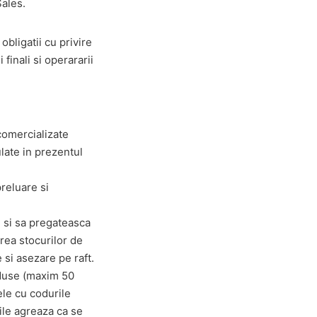
Sales.
obligatii cu privire
finali si operararii
comercializate
ulate in prezentul
reluare si
l si sa pregateasca
area stocurilor de
 si asezare pe raft.
duse (maxim 50
ele cu codurile
ile agreaza ca se