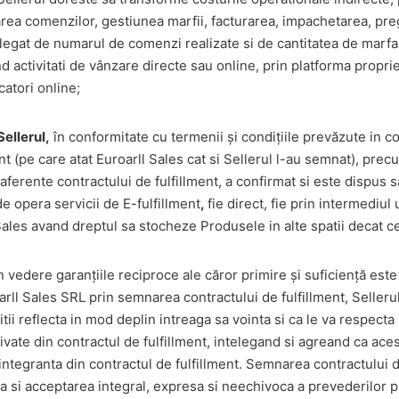
rea comenzilor, gestiunea marfii, facturarea, impachetarea, preg
 legat de numarul de comenzi realizate si de cantitatea de marfa 
d activitati de vânzare directe sau online, prin platforma propri
catori online;
Sellerul,
în conformitate cu termenii şi condiţiile prevăzute in co
ent (pe care atat Euroarll Sales cat si Sellerul l-au semnat), prec
 aferente contractului de fulfillment, a confirmat si este dispus 
e opera servicii de E-fulfillment
,
fie direct, fie prin intermediul 
Sales avand dreptul sa stocheze Produsele in alte spatii decat ce
 vedere garanţiile reciproce ale căror primire şi suficienţă est
oarll Sales SRL prin semnarea contractului de fulfillment, Selleru
ii reflecta in mod deplin intreaga sa vointa si ca le va respecta 
rivate din contractul de fulfillment, intelegand si agreand ca aces
integranta din contractul de fulfillment. Semnarea contractului d
 si acceptarea integral, expresa si neechivoca a prevederilor p