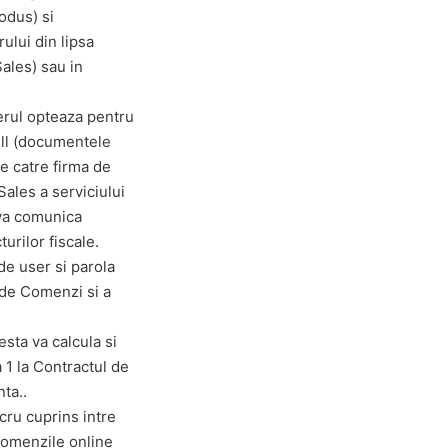
odus) si
ului din lipsa
Sales) sau in
lerul opteaza pentru
ill (documentele
e catre firma de
 Sales a serviciului
 va comunica
turilor fiscale.
de user si parola
 de Comenzi si a
esta va calcula si
a 1 la Contractul de
ta..
ucru cuprins intre
 comenzile online