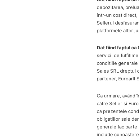
depozitarea, prelua
intr-un cost direct,
Sellerul desfasuran
platformele altor ju
Dat fiind faptul ca 
servicii de fulfillm
conditiile generale
Sales SRL dreptul d
partener, Euroarll 
Ca urmare, având în
către Seller si Eur
ca prezentele condit
obligatiilor sale de
generale fac parte 
include cunoasterea