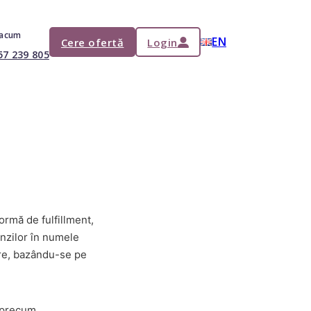
 acum
EN
Cere ofertă
Login
57 239 805
rmă de fulfillment,
enzilor în numele
are, bazându-se pe
, precum